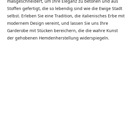
maßgeschneidert, um Ihre Eleganz zu betonen und aus
Stoffen gefertigt, die so lebendig sind wie die Ewige Stadt
selbst. Erleben Sie eine Tradition, die italienisches Erbe mit
modernem Design vereint, und lassen Sie uns Ihre
Garderobe mit Stücken bereichern, die die wahre Kunst
der gehobenen Hemdenherstellung widerspiegeln.
***************
En el corazón de Roma, entre la Via Veneto y la Piazza di
Spagna, se encuentra el atelier de Dario «Dan» Mandatori,
un maestro camisetero que ha perfeccionado su arte
durante cinco décadas. Criado en una familia de artesanos
—su madre trabajó en Sorella Fontana y su abuelo fue un
reconocido sastre eclesiástico—Dan heredó una pasión por
la elegancia y un compromiso absoluto con la calidad.
Abrió su primera boutique a principios de la década de
1970, cuando la “dolce vita” romana aún brillaba,