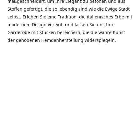
maßgeschneidert, um Ihre Eleganz zu betonen und aus
Stoffen gefertigt, die so lebendig sind wie die Ewige Stadt
selbst. Erleben Sie eine Tradition, die italienisches Erbe mit
modernem Design vereint, und lassen Sie uns Ihre
Garderobe mit Stücken bereichern, die die wahre Kunst
der gehobenen Hemdenherstellung widerspiegeln.
***************
En el corazón de Roma, entre la Via Veneto y la Piazza di
Spagna, se encuentra el atelier de Dario «Dan» Mandatori,
un maestro camisetero que ha perfeccionado su arte
durante cinco décadas. Criado en una familia de artesanos
—su madre trabajó en Sorella Fontana y su abuelo fue un
reconocido sastre eclesiástico—Dan heredó una pasión por
la elegancia y un compromiso absoluto con la calidad.
Abrió su primera boutique a principios de la década de
1970, cuando la “dolce vita” romana aún brillaba,