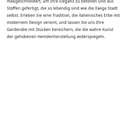
maßgeschneidert, um Ihre Eleganz zu betonen und aus
Stoffen gefertigt, die so lebendig sind wie die Ewige Stadt
selbst. Erleben Sie eine Tradition, die italienisches Erbe mit
modernem Design vereint, und lassen Sie uns Ihre
Garderobe mit Stücken bereichern, die die wahre Kunst
der gehobenen Hemdenherstellung widerspiegeln.
***************
En el corazón de Roma, entre la Via Veneto y la Piazza di
Spagna, se encuentra el atelier de Dario «Dan» Mandatori,
un maestro camisetero que ha perfeccionado su arte
durante cinco décadas. Criado en una familia de artesanos
—su madre trabajó en Sorella Fontana y su abuelo fue un
reconocido sastre eclesiástico—Dan heredó una pasión por
la elegancia y un compromiso absoluto con la calidad.
Abrió su primera boutique a principios de la década de
1970, cuando la “dolce vita” romana aún brillaba,