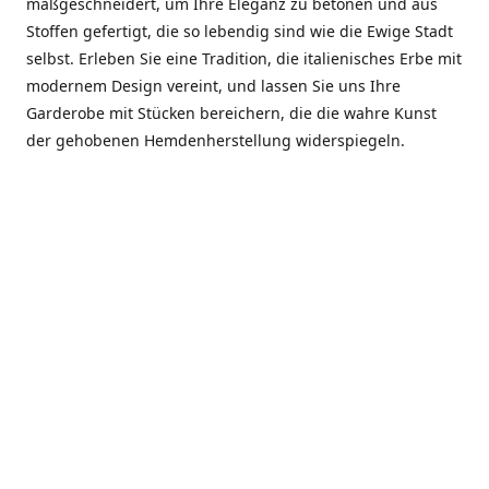
maßgeschneidert, um Ihre Eleganz zu betonen und aus
Stoffen gefertigt, die so lebendig sind wie die Ewige Stadt
selbst. Erleben Sie eine Tradition, die italienisches Erbe mit
modernem Design vereint, und lassen Sie uns Ihre
Garderobe mit Stücken bereichern, die die wahre Kunst
der gehobenen Hemdenherstellung widerspiegeln.
***************
En el corazón de Roma, entre la Via Veneto y la Piazza di
Spagna, se encuentra el atelier de Dario «Dan» Mandatori,
un maestro camisetero que ha perfeccionado su arte
durante cinco décadas. Criado en una familia de artesanos
—su madre trabajó en Sorella Fontana y su abuelo fue un
reconocido sastre eclesiástico—Dan heredó una pasión por
la elegancia y un compromiso absoluto con la calidad.
Abrió su primera boutique a principios de la década de
1970, cuando la “dolce vita” romana aún brillaba,