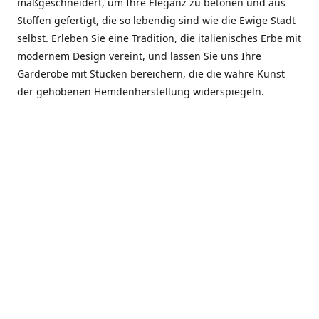
maßgeschneidert, um Ihre Eleganz zu betonen und aus
Stoffen gefertigt, die so lebendig sind wie die Ewige Stadt
selbst. Erleben Sie eine Tradition, die italienisches Erbe mit
modernem Design vereint, und lassen Sie uns Ihre
Garderobe mit Stücken bereichern, die die wahre Kunst
der gehobenen Hemdenherstellung widerspiegeln.
***************
En el corazón de Roma, entre la Via Veneto y la Piazza di
Spagna, se encuentra el atelier de Dario «Dan» Mandatori,
un maestro camisetero que ha perfeccionado su arte
durante cinco décadas. Criado en una familia de artesanos
—su madre trabajó en Sorella Fontana y su abuelo fue un
reconocido sastre eclesiástico—Dan heredó una pasión por
la elegancia y un compromiso absoluto con la calidad.
Abrió su primera boutique a principios de la década de
1970, cuando la “dolce vita” romana aún brillaba,