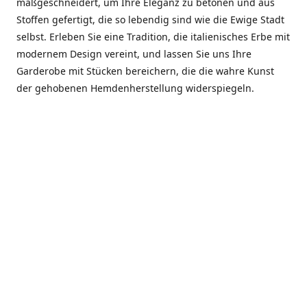
maßgeschneidert, um Ihre Eleganz zu betonen und aus
Stoffen gefertigt, die so lebendig sind wie die Ewige Stadt
selbst. Erleben Sie eine Tradition, die italienisches Erbe mit
modernem Design vereint, und lassen Sie uns Ihre
Garderobe mit Stücken bereichern, die die wahre Kunst
der gehobenen Hemdenherstellung widerspiegeln.
***************
En el corazón de Roma, entre la Via Veneto y la Piazza di
Spagna, se encuentra el atelier de Dario «Dan» Mandatori,
un maestro camisetero que ha perfeccionado su arte
durante cinco décadas. Criado en una familia de artesanos
—su madre trabajó en Sorella Fontana y su abuelo fue un
reconocido sastre eclesiástico—Dan heredó una pasión por
la elegancia y un compromiso absoluto con la calidad.
Abrió su primera boutique a principios de la década de
1970, cuando la “dolce vita” romana aún brillaba,