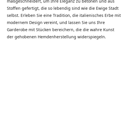
maßgeschneidert, um Ihre Eleganz zu betonen und aus
Stoffen gefertigt, die so lebendig sind wie die Ewige Stadt
selbst. Erleben Sie eine Tradition, die italienisches Erbe mit
modernem Design vereint, und lassen Sie uns Ihre
Garderobe mit Stücken bereichern, die die wahre Kunst
der gehobenen Hemdenherstellung widerspiegeln.
***************
En el corazón de Roma, entre la Via Veneto y la Piazza di
Spagna, se encuentra el atelier de Dario «Dan» Mandatori,
un maestro camisetero que ha perfeccionado su arte
durante cinco décadas. Criado en una familia de artesanos
—su madre trabajó en Sorella Fontana y su abuelo fue un
reconocido sastre eclesiástico—Dan heredó una pasión por
la elegancia y un compromiso absoluto con la calidad.
Abrió su primera boutique a principios de la década de
1970, cuando la “dolce vita” romana aún brillaba,