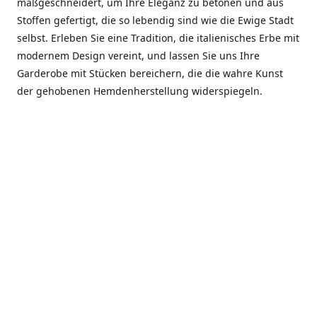
maßgeschneidert, um Ihre Eleganz zu betonen und aus
Stoffen gefertigt, die so lebendig sind wie die Ewige Stadt
selbst. Erleben Sie eine Tradition, die italienisches Erbe mit
modernem Design vereint, und lassen Sie uns Ihre
Garderobe mit Stücken bereichern, die die wahre Kunst
der gehobenen Hemdenherstellung widerspiegeln.
***************
En el corazón de Roma, entre la Via Veneto y la Piazza di
Spagna, se encuentra el atelier de Dario «Dan» Mandatori,
un maestro camisetero que ha perfeccionado su arte
durante cinco décadas. Criado en una familia de artesanos
—su madre trabajó en Sorella Fontana y su abuelo fue un
reconocido sastre eclesiástico—Dan heredó una pasión por
la elegancia y un compromiso absoluto con la calidad.
Abrió su primera boutique a principios de la década de
1970, cuando la “dolce vita” romana aún brillaba,