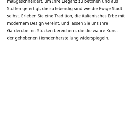
maßgeschneidert, um Ihre Eleganz zu betonen und aus
Stoffen gefertigt, die so lebendig sind wie die Ewige Stadt
selbst. Erleben Sie eine Tradition, die italienisches Erbe mit
modernem Design vereint, und lassen Sie uns Ihre
Garderobe mit Stücken bereichern, die die wahre Kunst
der gehobenen Hemdenherstellung widerspiegeln.
***************
En el corazón de Roma, entre la Via Veneto y la Piazza di
Spagna, se encuentra el atelier de Dario «Dan» Mandatori,
un maestro camisetero que ha perfeccionado su arte
durante cinco décadas. Criado en una familia de artesanos
—su madre trabajó en Sorella Fontana y su abuelo fue un
reconocido sastre eclesiástico—Dan heredó una pasión por
la elegancia y un compromiso absoluto con la calidad.
Abrió su primera boutique a principios de la década de
1970, cuando la “dolce vita” romana aún brillaba,