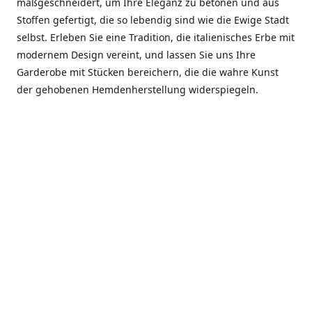
maßgeschneidert, um Ihre Eleganz zu betonen und aus
Stoffen gefertigt, die so lebendig sind wie die Ewige Stadt
selbst. Erleben Sie eine Tradition, die italienisches Erbe mit
modernem Design vereint, und lassen Sie uns Ihre
Garderobe mit Stücken bereichern, die die wahre Kunst
der gehobenen Hemdenherstellung widerspiegeln.
***************
En el corazón de Roma, entre la Via Veneto y la Piazza di
Spagna, se encuentra el atelier de Dario «Dan» Mandatori,
un maestro camisetero que ha perfeccionado su arte
durante cinco décadas. Criado en una familia de artesanos
—su madre trabajó en Sorella Fontana y su abuelo fue un
reconocido sastre eclesiástico—Dan heredó una pasión por
la elegancia y un compromiso absoluto con la calidad.
Abrió su primera boutique a principios de la década de
1970, cuando la “dolce vita” romana aún brillaba,