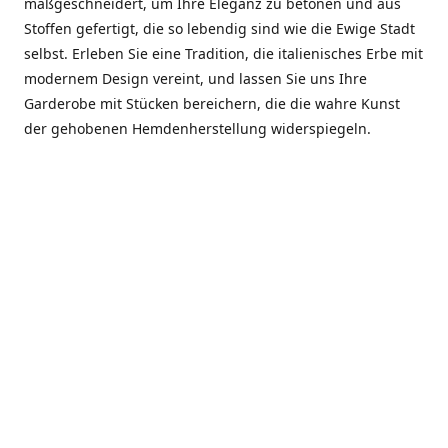
maßgeschneidert, um Ihre Eleganz zu betonen und aus
Stoffen gefertigt, die so lebendig sind wie die Ewige Stadt
selbst. Erleben Sie eine Tradition, die italienisches Erbe mit
modernem Design vereint, und lassen Sie uns Ihre
Garderobe mit Stücken bereichern, die die wahre Kunst
der gehobenen Hemdenherstellung widerspiegeln.
***************
En el corazón de Roma, entre la Via Veneto y la Piazza di
Spagna, se encuentra el atelier de Dario «Dan» Mandatori,
un maestro camisetero que ha perfeccionado su arte
durante cinco décadas. Criado en una familia de artesanos
—su madre trabajó en Sorella Fontana y su abuelo fue un
reconocido sastre eclesiástico—Dan heredó una pasión por
la elegancia y un compromiso absoluto con la calidad.
Abrió su primera boutique a principios de la década de
1970, cuando la “dolce vita” romana aún brillaba,