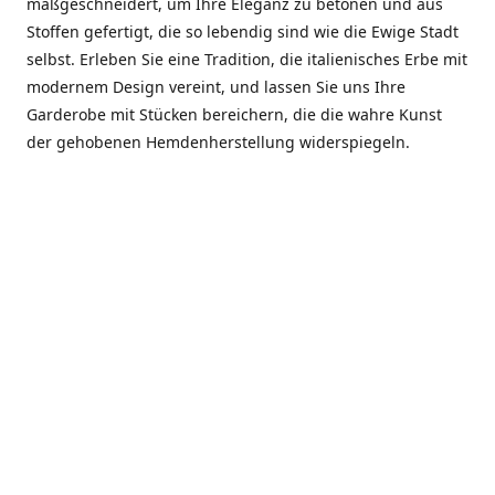
maßgeschneidert, um Ihre Eleganz zu betonen und aus
Stoffen gefertigt, die so lebendig sind wie die Ewige Stadt
selbst. Erleben Sie eine Tradition, die italienisches Erbe mit
modernem Design vereint, und lassen Sie uns Ihre
Garderobe mit Stücken bereichern, die die wahre Kunst
der gehobenen Hemdenherstellung widerspiegeln.
***************
En el corazón de Roma, entre la Via Veneto y la Piazza di
Spagna, se encuentra el atelier de Dario «Dan» Mandatori,
un maestro camisetero que ha perfeccionado su arte
durante cinco décadas. Criado en una familia de artesanos
—su madre trabajó en Sorella Fontana y su abuelo fue un
reconocido sastre eclesiástico—Dan heredó una pasión por
la elegancia y un compromiso absoluto con la calidad.
Abrió su primera boutique a principios de la década de
1970, cuando la “dolce vita” romana aún brillaba,