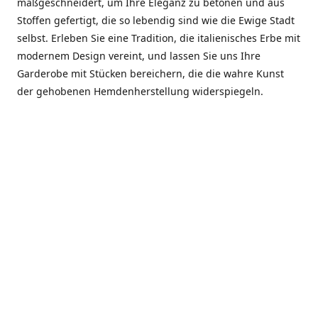
maßgeschneidert, um Ihre Eleganz zu betonen und aus
Stoffen gefertigt, die so lebendig sind wie die Ewige Stadt
selbst. Erleben Sie eine Tradition, die italienisches Erbe mit
modernem Design vereint, und lassen Sie uns Ihre
Garderobe mit Stücken bereichern, die die wahre Kunst
der gehobenen Hemdenherstellung widerspiegeln.
***************
En el corazón de Roma, entre la Via Veneto y la Piazza di
Spagna, se encuentra el atelier de Dario «Dan» Mandatori,
un maestro camisetero que ha perfeccionado su arte
durante cinco décadas. Criado en una familia de artesanos
—su madre trabajó en Sorella Fontana y su abuelo fue un
reconocido sastre eclesiástico—Dan heredó una pasión por
la elegancia y un compromiso absoluto con la calidad.
Abrió su primera boutique a principios de la década de
1970, cuando la “dolce vita” romana aún brillaba,