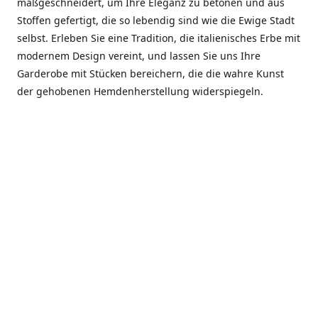
maßgeschneidert, um Ihre Eleganz zu betonen und aus
Stoffen gefertigt, die so lebendig sind wie die Ewige Stadt
selbst. Erleben Sie eine Tradition, die italienisches Erbe mit
modernem Design vereint, und lassen Sie uns Ihre
Garderobe mit Stücken bereichern, die die wahre Kunst
der gehobenen Hemdenherstellung widerspiegeln.
***************
En el corazón de Roma, entre la Via Veneto y la Piazza di
Spagna, se encuentra el atelier de Dario «Dan» Mandatori,
un maestro camisetero que ha perfeccionado su arte
durante cinco décadas. Criado en una familia de artesanos
—su madre trabajó en Sorella Fontana y su abuelo fue un
reconocido sastre eclesiástico—Dan heredó una pasión por
la elegancia y un compromiso absoluto con la calidad.
Abrió su primera boutique a principios de la década de
1970, cuando la “dolce vita” romana aún brillaba,