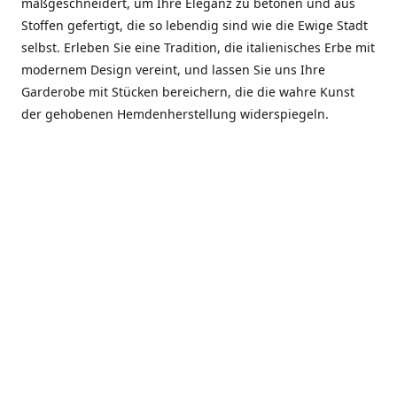
maßgeschneidert, um Ihre Eleganz zu betonen und aus
Stoffen gefertigt, die so lebendig sind wie die Ewige Stadt
selbst. Erleben Sie eine Tradition, die italienisches Erbe mit
modernem Design vereint, und lassen Sie uns Ihre
Garderobe mit Stücken bereichern, die die wahre Kunst
der gehobenen Hemdenherstellung widerspiegeln.
***************
En el corazón de Roma, entre la Via Veneto y la Piazza di
Spagna, se encuentra el atelier de Dario «Dan» Mandatori,
un maestro camisetero que ha perfeccionado su arte
durante cinco décadas. Criado en una familia de artesanos
—su madre trabajó en Sorella Fontana y su abuelo fue un
reconocido sastre eclesiástico—Dan heredó una pasión por
la elegancia y un compromiso absoluto con la calidad.
Abrió su primera boutique a principios de la década de
1970, cuando la “dolce vita” romana aún brillaba,