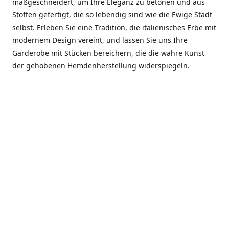
maßgeschneidert, um Ihre Eleganz zu betonen und aus
Stoffen gefertigt, die so lebendig sind wie die Ewige Stadt
selbst. Erleben Sie eine Tradition, die italienisches Erbe mit
modernem Design vereint, und lassen Sie uns Ihre
Garderobe mit Stücken bereichern, die die wahre Kunst
der gehobenen Hemdenherstellung widerspiegeln.
***************
En el corazón de Roma, entre la Via Veneto y la Piazza di
Spagna, se encuentra el atelier de Dario «Dan» Mandatori,
un maestro camisetero que ha perfeccionado su arte
durante cinco décadas. Criado en una familia de artesanos
—su madre trabajó en Sorella Fontana y su abuelo fue un
reconocido sastre eclesiástico—Dan heredó una pasión por
la elegancia y un compromiso absoluto con la calidad.
Abrió su primera boutique a principios de la década de
1970, cuando la “dolce vita” romana aún brillaba,