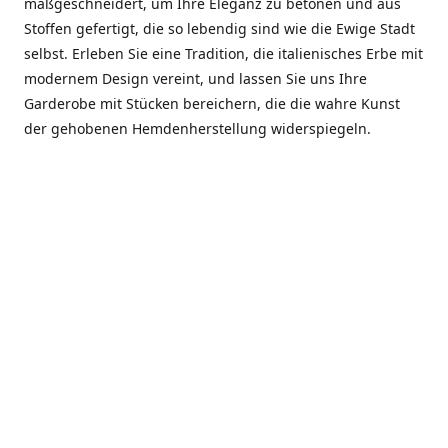
maßgeschneidert, um Ihre Eleganz zu betonen und aus
Stoffen gefertigt, die so lebendig sind wie die Ewige Stadt
selbst. Erleben Sie eine Tradition, die italienisches Erbe mit
modernem Design vereint, und lassen Sie uns Ihre
Garderobe mit Stücken bereichern, die die wahre Kunst
der gehobenen Hemdenherstellung widerspiegeln.
***************
En el corazón de Roma, entre la Via Veneto y la Piazza di
Spagna, se encuentra el atelier de Dario «Dan» Mandatori,
un maestro camisetero que ha perfeccionado su arte
durante cinco décadas. Criado en una familia de artesanos
—su madre trabajó en Sorella Fontana y su abuelo fue un
reconocido sastre eclesiástico—Dan heredó una pasión por
la elegancia y un compromiso absoluto con la calidad.
Abrió su primera boutique a principios de la década de
1970, cuando la “dolce vita” romana aún brillaba,