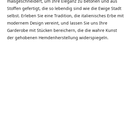
maßgeschneidert, um Ihre Eleganz zu betonen und aus
Stoffen gefertigt, die so lebendig sind wie die Ewige Stadt
selbst. Erleben Sie eine Tradition, die italienisches Erbe mit
modernem Design vereint, und lassen Sie uns Ihre
Garderobe mit Stücken bereichern, die die wahre Kunst
der gehobenen Hemdenherstellung widerspiegeln.
***************
En el corazón de Roma, entre la Via Veneto y la Piazza di
Spagna, se encuentra el atelier de Dario «Dan» Mandatori,
un maestro camisetero que ha perfeccionado su arte
durante cinco décadas. Criado en una familia de artesanos
—su madre trabajó en Sorella Fontana y su abuelo fue un
reconocido sastre eclesiástico—Dan heredó una pasión por
la elegancia y un compromiso absoluto con la calidad.
Abrió su primera boutique a principios de la década de
1970, cuando la “dolce vita” romana aún brillaba,