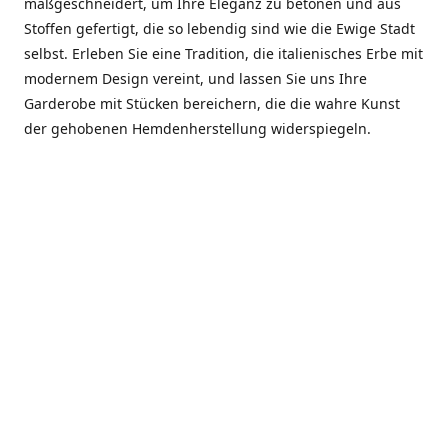
maßgeschneidert, um Ihre Eleganz zu betonen und aus
Stoffen gefertigt, die so lebendig sind wie die Ewige Stadt
selbst. Erleben Sie eine Tradition, die italienisches Erbe mit
modernem Design vereint, und lassen Sie uns Ihre
Garderobe mit Stücken bereichern, die die wahre Kunst
der gehobenen Hemdenherstellung widerspiegeln.
***************
En el corazón de Roma, entre la Via Veneto y la Piazza di
Spagna, se encuentra el atelier de Dario «Dan» Mandatori,
un maestro camisetero que ha perfeccionado su arte
durante cinco décadas. Criado en una familia de artesanos
—su madre trabajó en Sorella Fontana y su abuelo fue un
reconocido sastre eclesiástico—Dan heredó una pasión por
la elegancia y un compromiso absoluto con la calidad.
Abrió su primera boutique a principios de la década de
1970, cuando la “dolce vita” romana aún brillaba,