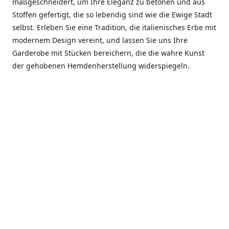
maßgeschneidert, um Ihre Eleganz zu betonen und aus
Stoffen gefertigt, die so lebendig sind wie die Ewige Stadt
selbst. Erleben Sie eine Tradition, die italienisches Erbe mit
modernem Design vereint, und lassen Sie uns Ihre
Garderobe mit Stücken bereichern, die die wahre Kunst
der gehobenen Hemdenherstellung widerspiegeln.
***************
En el corazón de Roma, entre la Via Veneto y la Piazza di
Spagna, se encuentra el atelier de Dario «Dan» Mandatori,
un maestro camisetero que ha perfeccionado su arte
durante cinco décadas. Criado en una familia de artesanos
—su madre trabajó en Sorella Fontana y su abuelo fue un
reconocido sastre eclesiástico—Dan heredó una pasión por
la elegancia y un compromiso absoluto con la calidad.
Abrió su primera boutique a principios de la década de
1970, cuando la “dolce vita” romana aún brillaba,