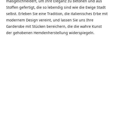
maßgeschneidert, um Ihre Eleganz zu betonen und aus
Stoffen gefertigt, die so lebendig sind wie die Ewige Stadt
selbst. Erleben Sie eine Tradition, die italienisches Erbe mit
modernem Design vereint, und lassen Sie uns Ihre
Garderobe mit Stücken bereichern, die die wahre Kunst
der gehobenen Hemdenherstellung widerspiegeln.
***************
En el corazón de Roma, entre la Via Veneto y la Piazza di
Spagna, se encuentra el atelier de Dario «Dan» Mandatori,
un maestro camisetero que ha perfeccionado su arte
durante cinco décadas. Criado en una familia de artesanos
—su madre trabajó en Sorella Fontana y su abuelo fue un
reconocido sastre eclesiástico—Dan heredó una pasión por
la elegancia y un compromiso absoluto con la calidad.
Abrió su primera boutique a principios de la década de
1970, cuando la “dolce vita” romana aún brillaba,