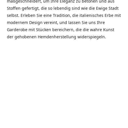
maßgeschneidert, um Ihre Eleganz zu betonen und aus
Stoffen gefertigt, die so lebendig sind wie die Ewige Stadt
selbst. Erleben Sie eine Tradition, die italienisches Erbe mit
modernem Design vereint, und lassen Sie uns Ihre
Garderobe mit Stücken bereichern, die die wahre Kunst
der gehobenen Hemdenherstellung widerspiegeln.
***************
En el corazón de Roma, entre la Via Veneto y la Piazza di
Spagna, se encuentra el atelier de Dario «Dan» Mandatori,
un maestro camisetero que ha perfeccionado su arte
durante cinco décadas. Criado en una familia de artesanos
—su madre trabajó en Sorella Fontana y su abuelo fue un
reconocido sastre eclesiástico—Dan heredó una pasión por
la elegancia y un compromiso absoluto con la calidad.
Abrió su primera boutique a principios de la década de
1970, cuando la “dolce vita” romana aún brillaba,