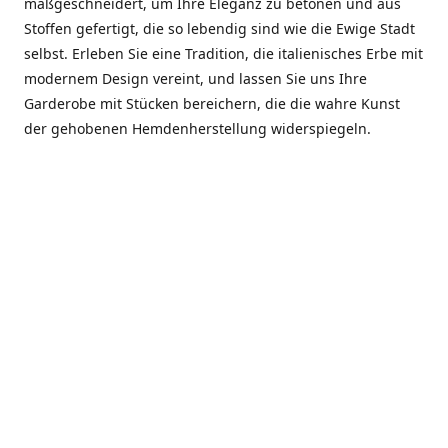
maßgeschneidert, um Ihre Eleganz zu betonen und aus
Stoffen gefertigt, die so lebendig sind wie die Ewige Stadt
selbst. Erleben Sie eine Tradition, die italienisches Erbe mit
modernem Design vereint, und lassen Sie uns Ihre
Garderobe mit Stücken bereichern, die die wahre Kunst
der gehobenen Hemdenherstellung widerspiegeln.
***************
En el corazón de Roma, entre la Via Veneto y la Piazza di
Spagna, se encuentra el atelier de Dario «Dan» Mandatori,
un maestro camisetero que ha perfeccionado su arte
durante cinco décadas. Criado en una familia de artesanos
—su madre trabajó en Sorella Fontana y su abuelo fue un
reconocido sastre eclesiástico—Dan heredó una pasión por
la elegancia y un compromiso absoluto con la calidad.
Abrió su primera boutique a principios de la década de
1970, cuando la “dolce vita” romana aún brillaba,