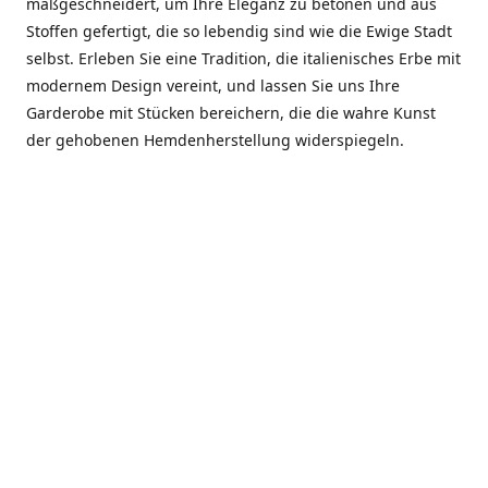
maßgeschneidert, um Ihre Eleganz zu betonen und aus
Stoffen gefertigt, die so lebendig sind wie die Ewige Stadt
selbst. Erleben Sie eine Tradition, die italienisches Erbe mit
modernem Design vereint, und lassen Sie uns Ihre
Garderobe mit Stücken bereichern, die die wahre Kunst
der gehobenen Hemdenherstellung widerspiegeln.
***************
En el corazón de Roma, entre la Via Veneto y la Piazza di
Spagna, se encuentra el atelier de Dario «Dan» Mandatori,
un maestro camisetero que ha perfeccionado su arte
durante cinco décadas. Criado en una familia de artesanos
—su madre trabajó en Sorella Fontana y su abuelo fue un
reconocido sastre eclesiástico—Dan heredó una pasión por
la elegancia y un compromiso absoluto con la calidad.
Abrió su primera boutique a principios de la década de
1970, cuando la “dolce vita” romana aún brillaba,