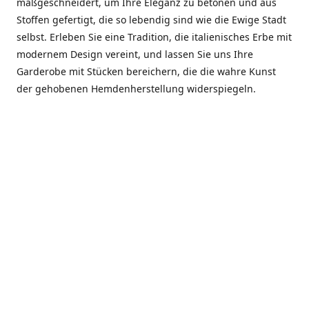
maßgeschneidert, um Ihre Eleganz zu betonen und aus
Stoffen gefertigt, die so lebendig sind wie die Ewige Stadt
selbst. Erleben Sie eine Tradition, die italienisches Erbe mit
modernem Design vereint, und lassen Sie uns Ihre
Garderobe mit Stücken bereichern, die die wahre Kunst
der gehobenen Hemdenherstellung widerspiegeln.
***************
En el corazón de Roma, entre la Via Veneto y la Piazza di
Spagna, se encuentra el atelier de Dario «Dan» Mandatori,
un maestro camisetero que ha perfeccionado su arte
durante cinco décadas. Criado en una familia de artesanos
—su madre trabajó en Sorella Fontana y su abuelo fue un
reconocido sastre eclesiástico—Dan heredó una pasión por
la elegancia y un compromiso absoluto con la calidad.
Abrió su primera boutique a principios de la década de
1970, cuando la “dolce vita” romana aún brillaba,