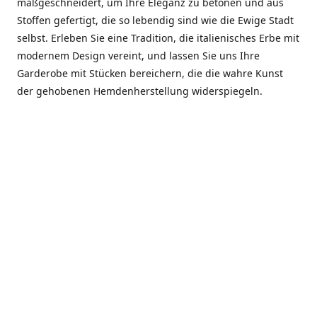
maßgeschneidert, um Ihre Eleganz zu betonen und aus
Stoffen gefertigt, die so lebendig sind wie die Ewige Stadt
selbst. Erleben Sie eine Tradition, die italienisches Erbe mit
modernem Design vereint, und lassen Sie uns Ihre
Garderobe mit Stücken bereichern, die die wahre Kunst
der gehobenen Hemdenherstellung widerspiegeln.
***************
En el corazón de Roma, entre la Via Veneto y la Piazza di
Spagna, se encuentra el atelier de Dario «Dan» Mandatori,
un maestro camisetero que ha perfeccionado su arte
durante cinco décadas. Criado en una familia de artesanos
—su madre trabajó en Sorella Fontana y su abuelo fue un
reconocido sastre eclesiástico—Dan heredó una pasión por
la elegancia y un compromiso absoluto con la calidad.
Abrió su primera boutique a principios de la década de
1970, cuando la “dolce vita” romana aún brillaba,