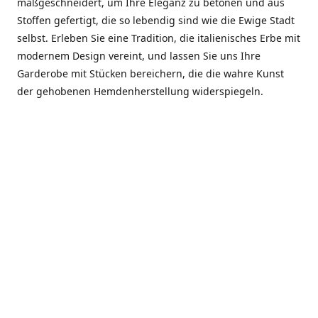
maßgeschneidert, um Ihre Eleganz zu betonen und aus
Stoffen gefertigt, die so lebendig sind wie die Ewige Stadt
selbst. Erleben Sie eine Tradition, die italienisches Erbe mit
modernem Design vereint, und lassen Sie uns Ihre
Garderobe mit Stücken bereichern, die die wahre Kunst
der gehobenen Hemdenherstellung widerspiegeln.
***************
En el corazón de Roma, entre la Via Veneto y la Piazza di
Spagna, se encuentra el atelier de Dario «Dan» Mandatori,
un maestro camisetero que ha perfeccionado su arte
durante cinco décadas. Criado en una familia de artesanos
—su madre trabajó en Sorella Fontana y su abuelo fue un
reconocido sastre eclesiástico—Dan heredó una pasión por
la elegancia y un compromiso absoluto con la calidad.
Abrió su primera boutique a principios de la década de
1970, cuando la “dolce vita” romana aún brillaba,