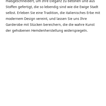
maßgeschneidert, um Ihre Eleganz zu betonen und aus
Stoffen gefertigt, die so lebendig sind wie die Ewige Stadt
selbst. Erleben Sie eine Tradition, die italienisches Erbe mit
modernem Design vereint, und lassen Sie uns Ihre
Garderobe mit Stücken bereichern, die die wahre Kunst
der gehobenen Hemdenherstellung widerspiegeln.
***************
En el corazón de Roma, entre la Via Veneto y la Piazza di
Spagna, se encuentra el atelier de Dario «Dan» Mandatori,
un maestro camisetero que ha perfeccionado su arte
durante cinco décadas. Criado en una familia de artesanos
—su madre trabajó en Sorella Fontana y su abuelo fue un
reconocido sastre eclesiástico—Dan heredó una pasión por
la elegancia y un compromiso absoluto con la calidad.
Abrió su primera boutique a principios de la década de
1970, cuando la “dolce vita” romana aún brillaba,