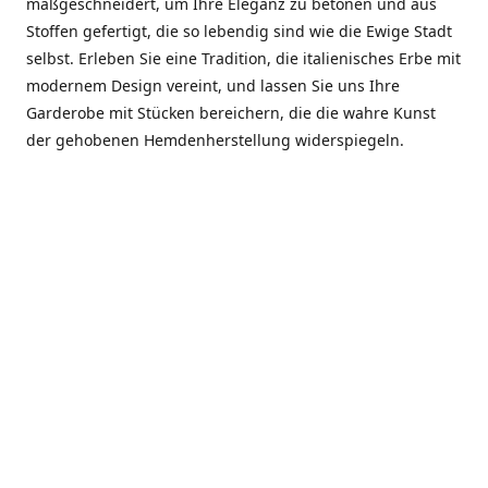
maßgeschneidert, um Ihre Eleganz zu betonen und aus
Stoffen gefertigt, die so lebendig sind wie die Ewige Stadt
selbst. Erleben Sie eine Tradition, die italienisches Erbe mit
modernem Design vereint, und lassen Sie uns Ihre
Garderobe mit Stücken bereichern, die die wahre Kunst
der gehobenen Hemdenherstellung widerspiegeln.
***************
En el corazón de Roma, entre la Via Veneto y la Piazza di
Spagna, se encuentra el atelier de Dario «Dan» Mandatori,
un maestro camisetero que ha perfeccionado su arte
durante cinco décadas. Criado en una familia de artesanos
—su madre trabajó en Sorella Fontana y su abuelo fue un
reconocido sastre eclesiástico—Dan heredó una pasión por
la elegancia y un compromiso absoluto con la calidad.
Abrió su primera boutique a principios de la década de
1970, cuando la “dolce vita” romana aún brillaba,