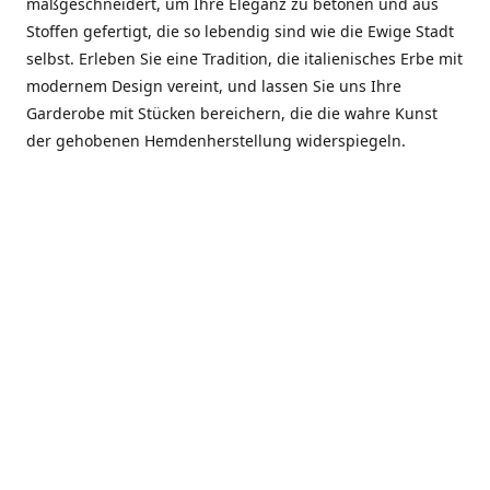
maßgeschneidert, um Ihre Eleganz zu betonen und aus
Stoffen gefertigt, die so lebendig sind wie die Ewige Stadt
selbst. Erleben Sie eine Tradition, die italienisches Erbe mit
modernem Design vereint, und lassen Sie uns Ihre
Garderobe mit Stücken bereichern, die die wahre Kunst
der gehobenen Hemdenherstellung widerspiegeln.
***************
En el corazón de Roma, entre la Via Veneto y la Piazza di
Spagna, se encuentra el atelier de Dario «Dan» Mandatori,
un maestro camisetero que ha perfeccionado su arte
durante cinco décadas. Criado en una familia de artesanos
—su madre trabajó en Sorella Fontana y su abuelo fue un
reconocido sastre eclesiástico—Dan heredó una pasión por
la elegancia y un compromiso absoluto con la calidad.
Abrió su primera boutique a principios de la década de
1970, cuando la “dolce vita” romana aún brillaba,