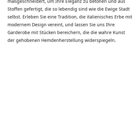
maßgeschneidert, um Ihre Eleganz zu betonen und aus
Stoffen gefertigt, die so lebendig sind wie die Ewige Stadt
selbst. Erleben Sie eine Tradition, die italienisches Erbe mit
modernem Design vereint, und lassen Sie uns Ihre
Garderobe mit Stücken bereichern, die die wahre Kunst
der gehobenen Hemdenherstellung widerspiegeln.
***************
En el corazón de Roma, entre la Via Veneto y la Piazza di
Spagna, se encuentra el atelier de Dario «Dan» Mandatori,
un maestro camisetero que ha perfeccionado su arte
durante cinco décadas. Criado en una familia de artesanos
—su madre trabajó en Sorella Fontana y su abuelo fue un
reconocido sastre eclesiástico—Dan heredó una pasión por
la elegancia y un compromiso absoluto con la calidad.
Abrió su primera boutique a principios de la década de
1970, cuando la “dolce vita” romana aún brillaba,