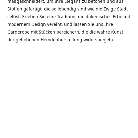
maßgeschneidert, um Ihre Eleganz zu betonen und aus
Stoffen gefertigt, die so lebendig sind wie die Ewige Stadt
selbst. Erleben Sie eine Tradition, die italienisches Erbe mit
modernem Design vereint, und lassen Sie uns Ihre
Garderobe mit Stücken bereichern, die die wahre Kunst
der gehobenen Hemdenherstellung widerspiegeln.
***************
En el corazón de Roma, entre la Via Veneto y la Piazza di
Spagna, se encuentra el atelier de Dario «Dan» Mandatori,
un maestro camisetero que ha perfeccionado su arte
durante cinco décadas. Criado en una familia de artesanos
—su madre trabajó en Sorella Fontana y su abuelo fue un
reconocido sastre eclesiástico—Dan heredó una pasión por
la elegancia y un compromiso absoluto con la calidad.
Abrió su primera boutique a principios de la década de
1970, cuando la “dolce vita” romana aún brillaba,