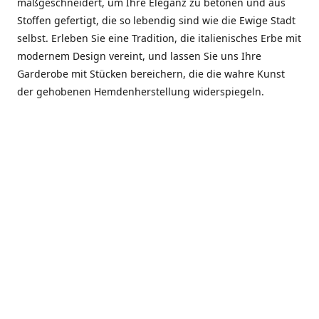
maßgeschneidert, um Ihre Eleganz zu betonen und aus
Stoffen gefertigt, die so lebendig sind wie die Ewige Stadt
selbst. Erleben Sie eine Tradition, die italienisches Erbe mit
modernem Design vereint, und lassen Sie uns Ihre
Garderobe mit Stücken bereichern, die die wahre Kunst
der gehobenen Hemdenherstellung widerspiegeln.
***************
En el corazón de Roma, entre la Via Veneto y la Piazza di
Spagna, se encuentra el atelier de Dario «Dan» Mandatori,
un maestro camisetero que ha perfeccionado su arte
durante cinco décadas. Criado en una familia de artesanos
—su madre trabajó en Sorella Fontana y su abuelo fue un
reconocido sastre eclesiástico—Dan heredó una pasión por
la elegancia y un compromiso absoluto con la calidad.
Abrió su primera boutique a principios de la década de
1970, cuando la “dolce vita” romana aún brillaba,