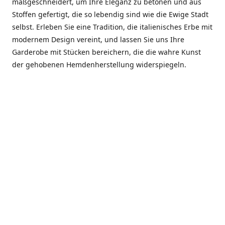
maßgeschneidert, um Ihre Eleganz zu betonen und aus
Stoffen gefertigt, die so lebendig sind wie die Ewige Stadt
selbst. Erleben Sie eine Tradition, die italienisches Erbe mit
modernem Design vereint, und lassen Sie uns Ihre
Garderobe mit Stücken bereichern, die die wahre Kunst
der gehobenen Hemdenherstellung widerspiegeln.
***************
En el corazón de Roma, entre la Via Veneto y la Piazza di
Spagna, se encuentra el atelier de Dario «Dan» Mandatori,
un maestro camisetero que ha perfeccionado su arte
durante cinco décadas. Criado en una familia de artesanos
—su madre trabajó en Sorella Fontana y su abuelo fue un
reconocido sastre eclesiástico—Dan heredó una pasión por
la elegancia y un compromiso absoluto con la calidad.
Abrió su primera boutique a principios de la década de
1970, cuando la “dolce vita” romana aún brillaba,