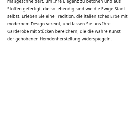
maßgeschneidert, um Ihre Eleganz zu betonen und aus
Stoffen gefertigt, die so lebendig sind wie die Ewige Stadt
selbst. Erleben Sie eine Tradition, die italienisches Erbe mit
modernem Design vereint, und lassen Sie uns Ihre
Garderobe mit Stücken bereichern, die die wahre Kunst
der gehobenen Hemdenherstellung widerspiegeln.
***************
En el corazón de Roma, entre la Via Veneto y la Piazza di
Spagna, se encuentra el atelier de Dario «Dan» Mandatori,
un maestro camisetero que ha perfeccionado su arte
durante cinco décadas. Criado en una familia de artesanos
—su madre trabajó en Sorella Fontana y su abuelo fue un
reconocido sastre eclesiástico—Dan heredó una pasión por
la elegancia y un compromiso absoluto con la calidad.
Abrió su primera boutique a principios de la década de
1970, cuando la “dolce vita” romana aún brillaba,