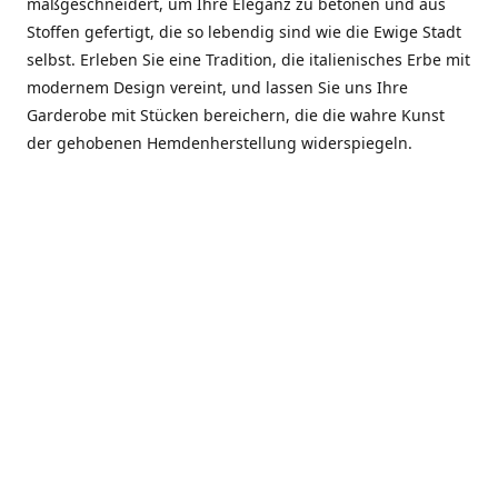
maßgeschneidert, um Ihre Eleganz zu betonen und aus
Stoffen gefertigt, die so lebendig sind wie die Ewige Stadt
selbst. Erleben Sie eine Tradition, die italienisches Erbe mit
modernem Design vereint, und lassen Sie uns Ihre
Garderobe mit Stücken bereichern, die die wahre Kunst
der gehobenen Hemdenherstellung widerspiegeln.
***************
En el corazón de Roma, entre la Via Veneto y la Piazza di
Spagna, se encuentra el atelier de Dario «Dan» Mandatori,
un maestro camisetero que ha perfeccionado su arte
durante cinco décadas. Criado en una familia de artesanos
—su madre trabajó en Sorella Fontana y su abuelo fue un
reconocido sastre eclesiástico—Dan heredó una pasión por
la elegancia y un compromiso absoluto con la calidad.
Abrió su primera boutique a principios de la década de
1970, cuando la “dolce vita” romana aún brillaba,