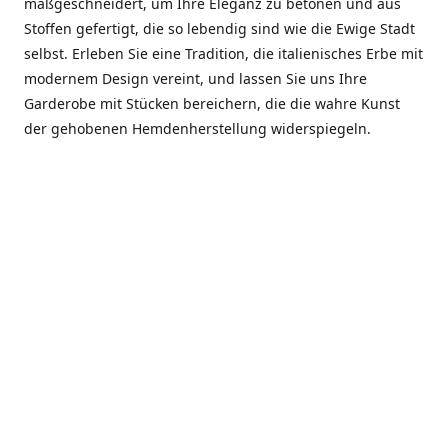
maßgeschneidert, um Ihre Eleganz zu betonen und aus
Stoffen gefertigt, die so lebendig sind wie die Ewige Stadt
selbst. Erleben Sie eine Tradition, die italienisches Erbe mit
modernem Design vereint, und lassen Sie uns Ihre
Garderobe mit Stücken bereichern, die die wahre Kunst
der gehobenen Hemdenherstellung widerspiegeln.
***************
En el corazón de Roma, entre la Via Veneto y la Piazza di
Spagna, se encuentra el atelier de Dario «Dan» Mandatori,
un maestro camisetero que ha perfeccionado su arte
durante cinco décadas. Criado en una familia de artesanos
—su madre trabajó en Sorella Fontana y su abuelo fue un
reconocido sastre eclesiástico—Dan heredó una pasión por
la elegancia y un compromiso absoluto con la calidad.
Abrió su primera boutique a principios de la década de
1970, cuando la “dolce vita” romana aún brillaba,