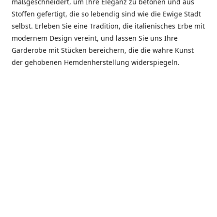
maßgeschneidert, um Ihre Eleganz zu betonen und aus
Stoffen gefertigt, die so lebendig sind wie die Ewige Stadt
selbst. Erleben Sie eine Tradition, die italienisches Erbe mit
modernem Design vereint, und lassen Sie uns Ihre
Garderobe mit Stücken bereichern, die die wahre Kunst
der gehobenen Hemdenherstellung widerspiegeln.
***************
En el corazón de Roma, entre la Via Veneto y la Piazza di
Spagna, se encuentra el atelier de Dario «Dan» Mandatori,
un maestro camisetero que ha perfeccionado su arte
durante cinco décadas. Criado en una familia de artesanos
—su madre trabajó en Sorella Fontana y su abuelo fue un
reconocido sastre eclesiástico—Dan heredó una pasión por
la elegancia y un compromiso absoluto con la calidad.
Abrió su primera boutique a principios de la década de
1970, cuando la “dolce vita” romana aún brillaba,