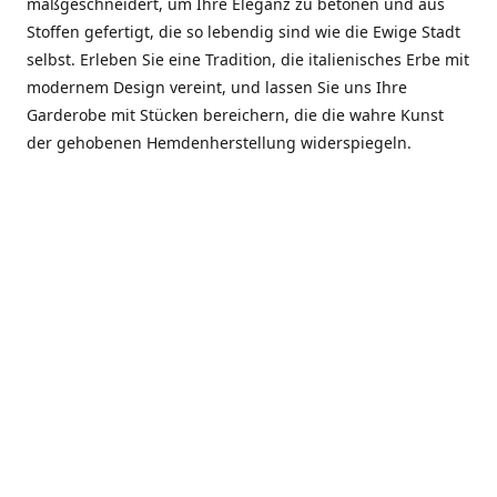
maßgeschneidert, um Ihre Eleganz zu betonen und aus
Stoffen gefertigt, die so lebendig sind wie die Ewige Stadt
selbst. Erleben Sie eine Tradition, die italienisches Erbe mit
modernem Design vereint, und lassen Sie uns Ihre
Garderobe mit Stücken bereichern, die die wahre Kunst
der gehobenen Hemdenherstellung widerspiegeln.
***************
En el corazón de Roma, entre la Via Veneto y la Piazza di
Spagna, se encuentra el atelier de Dario «Dan» Mandatori,
un maestro camisetero que ha perfeccionado su arte
durante cinco décadas. Criado en una familia de artesanos
—su madre trabajó en Sorella Fontana y su abuelo fue un
reconocido sastre eclesiástico—Dan heredó una pasión por
la elegancia y un compromiso absoluto con la calidad.
Abrió su primera boutique a principios de la década de
1970, cuando la “dolce vita” romana aún brillaba,