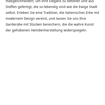
maßgeschneidert, um Ihre Eleganz zu betonen und aus
Stoffen gefertigt, die so lebendig sind wie die Ewige Stadt
selbst. Erleben Sie eine Tradition, die italienisches Erbe mit
modernem Design vereint, und lassen Sie uns Ihre
Garderobe mit Stücken bereichern, die die wahre Kunst
der gehobenen Hemdenherstellung widerspiegeln.
***************
En el corazón de Roma, entre la Via Veneto y la Piazza di
Spagna, se encuentra el atelier de Dario «Dan» Mandatori,
un maestro camisetero que ha perfeccionado su arte
durante cinco décadas. Criado en una familia de artesanos
—su madre trabajó en Sorella Fontana y su abuelo fue un
reconocido sastre eclesiástico—Dan heredó una pasión por
la elegancia y un compromiso absoluto con la calidad.
Abrió su primera boutique a principios de la década de
1970, cuando la “dolce vita” romana aún brillaba,