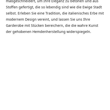
maßgeschneidert, um Ihre Eleganz zu betonen und aus
Stoffen gefertigt, die so lebendig sind wie die Ewige Stadt
selbst. Erleben Sie eine Tradition, die italienisches Erbe mit
modernem Design vereint, und lassen Sie uns Ihre
Garderobe mit Stücken bereichern, die die wahre Kunst
der gehobenen Hemdenherstellung widerspiegeln.
***************
En el corazón de Roma, entre la Via Veneto y la Piazza di
Spagna, se encuentra el atelier de Dario «Dan» Mandatori,
un maestro camisetero que ha perfeccionado su arte
durante cinco décadas. Criado en una familia de artesanos
—su madre trabajó en Sorella Fontana y su abuelo fue un
reconocido sastre eclesiástico—Dan heredó una pasión por
la elegancia y un compromiso absoluto con la calidad.
Abrió su primera boutique a principios de la década de
1970, cuando la “dolce vita” romana aún brillaba,