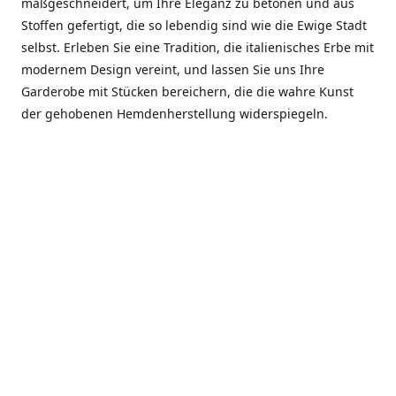
maßgeschneidert, um Ihre Eleganz zu betonen und aus
Stoffen gefertigt, die so lebendig sind wie die Ewige Stadt
selbst. Erleben Sie eine Tradition, die italienisches Erbe mit
modernem Design vereint, und lassen Sie uns Ihre
Garderobe mit Stücken bereichern, die die wahre Kunst
der gehobenen Hemdenherstellung widerspiegeln.
***************
En el corazón de Roma, entre la Via Veneto y la Piazza di
Spagna, se encuentra el atelier de Dario «Dan» Mandatori,
un maestro camisetero que ha perfeccionado su arte
durante cinco décadas. Criado en una familia de artesanos
—su madre trabajó en Sorella Fontana y su abuelo fue un
reconocido sastre eclesiástico—Dan heredó una pasión por
la elegancia y un compromiso absoluto con la calidad.
Abrió su primera boutique a principios de la década de
1970, cuando la “dolce vita” romana aún brillaba,